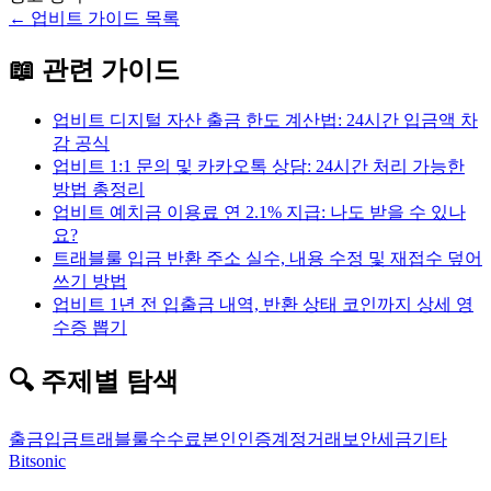
←
업비트
가이드 목록
📖 관련 가이드
업비트 디지털 자산 출금 한도 계산법: 24시간 입금액 차
감 공식
업비트 1:1 문의 및 카카오톡 상담: 24시간 처리 가능한
방법 총정리
업비트 예치금 이용료 연 2.1% 지급: 나도 받을 수 있나
요?
트래블룰 입금 반환 주소 실수, 내용 수정 및 재접수 덮어
쓰기 방법
업비트 1년 전 입출금 내역, 반환 상태 코인까지 상세 영
수증 뽑기
🔍 주제별 탐색
출금
입금
트래블룰
수수료
본인인증
계정
거래
보안
세금
기타
Bitsonic