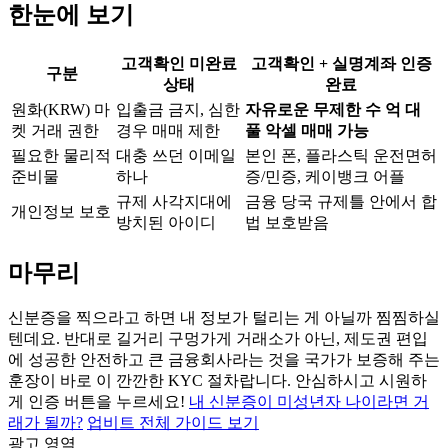
한눈에 보기
고객확인 미완료
고객확인 + 실명계좌 인증
구분
상태
완료
원화(KRW) 마
입출금 금지, 심한
자유로운 무제한 수 억 대
켓 거래 권한
경우 매매 제한
풀 악셀 매매 가능
필요한 물리적
대충 쓰던 이메일
본인 폰, 플라스틱 운전면허
준비물
하나
증/민증, 케이뱅크 어플
규제 사각지대에
금융 당국 규제틀 안에서 합
개인정보 보호
방치된 아이디
법 보호받음
마무리
신분증을 찍으라고 하면 내 정보가 털리는 게 아닐까 찜찜하실
텐데요. 반대로 길거리 구멍가게 거래소가 아닌, 제도권 편입
에 성공한 안전하고 큰 금융회사라는 것을 국가가 보증해 주는
훈장이 바로 이 깐깐한 KYC 절차랍니다. 안심하시고 시원하
게 인증 버튼을 누르세요!
내 신분증이 미성년자 나이라면 거
래가 될까?
업비트 전체 가이드 보기
광고 영역