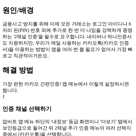
원인/배경
금융사고 방지를 위해 이제 모든 거래소는 로그인 아이디나 6
자리 핀(PIN) 번호 외에 추가로 한 번 더 나임을 강력하게 증명
하는 '2채널 인증'을 필수로 요구합니다. 네이버나 하나인증서
도 지원하지만, 우리가 매일 사용하는 카카오톡(카카오 인증
서)을 이용하는 방법이 앱을 여러 번 켤 필요가 없어서 가장 빠
르고 직관적이거든요.
해결 방법
가장 편한 카카오 간편인증! 앱 메뉴에서 이렇게 설정하시면
됩니다.
1
인증 채널 선택하기
업비트 앱 메뉴 하단의 '내정보' 등급 화면이나 '더보기' 탭에서
보안등급으로 들어간 뒤 2채널 추가 인증 메뉴의 여러 선택지
중에서 [카카오톡]을 선택합니다.