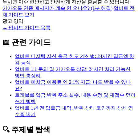
두시면 아주 편안하고 안전하게 자산을 출금할 수 있답니다.
카카오톡 인증 메시지가 계속 안 오나요? (1분 해결)
업비트 전
체 가이드 보기
광고 영역
←
업비트
가이드 목록
📖 관련 가이드
업비트 디지털 자산 출금 한도 계산법: 24시간 입금액 차
감 공식
업비트 1:1 문의 및 카카오톡 상담: 24시간 처리 가능한
방법 총정리
업비트 예치금 이용료 연 2.1% 지급: 나도 받을 수 있나
요?
트래블룰 입금 반환 주소 실수, 내용 수정 및 재접수 덮어
쓰기 방법
업비트 1년 전 입출금 내역, 반환 상태 코인까지 상세 영
수증 뽑기
🔍 주제별 탐색