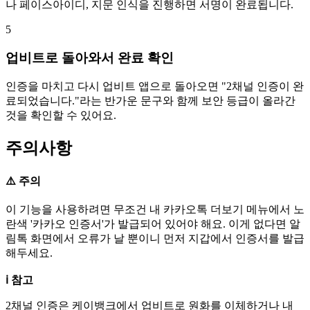
나 페이스아이디, 지문 인식을 진행하면 서명이 완료됩니다.
5
업비트로 돌아와서 완료 확인
인증을 마치고 다시 업비트 앱으로 돌아오면 "2채널 인증이 완
료되었습니다."라는 반가운 문구와 함께 보안 등급이 올라간
것을 확인할 수 있어요.
주의사항
⚠️ 주의
이 기능을 사용하려면 무조건 내 카카오톡 더보기 메뉴에서 노
란색 '카카오 인증서'가 발급되어 있어야 해요. 이게 없다면 알
림톡 화면에서 오류가 날 뿐이니 먼저 지갑에서 인증서를 발급
해두세요.
ℹ️ 참고
2채널 인증은 케이뱅크에서 업비트로 원화를 이체하거나 내